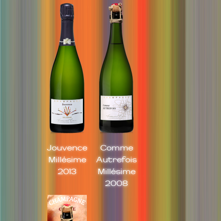
Jouvence
Comme
Millésime
Autrefois
2013
Millésime
2008