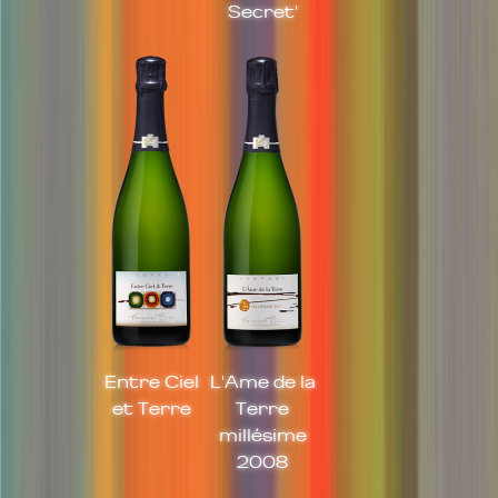
Secret'
Entre Ciel
L'Ame de la
et Terre
Terre
millésime
2008