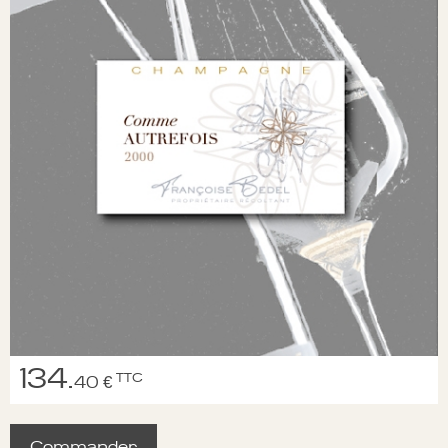
134.
TTC
40 €
Commander