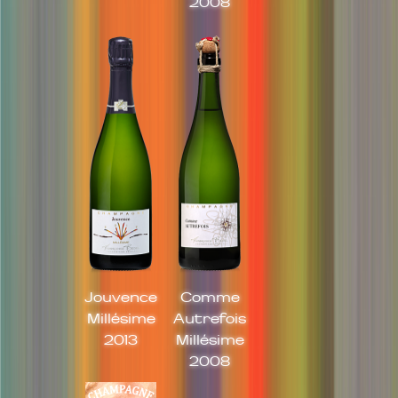
2008
Jouvence
Comme
Millésime
Autrefois
2013
Millésime
2008