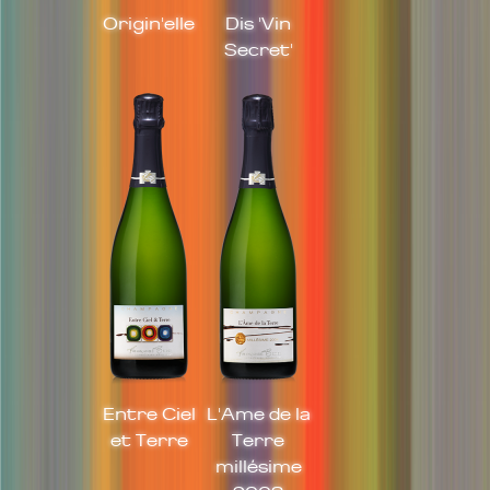
Origin'elle
Dis 'Vin
Secret'
Entre Ciel
L'Ame de la
et Terre
Terre
millésime