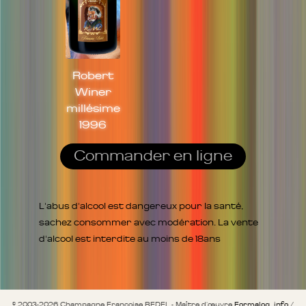
Robert
Winer
millésime
1996
Commander en ligne
L'abus d'alcool est dangereux pour la santé,
sachez consommer avec modération. La vente
d'alcool est interdite au moins de 18ans
© 2003-2026 Champagne Françoise BEDEL - Maître d'œuvre
Formalog .info
/