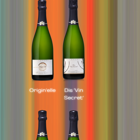
Origin'elle
Dis 'Vin
Secret'