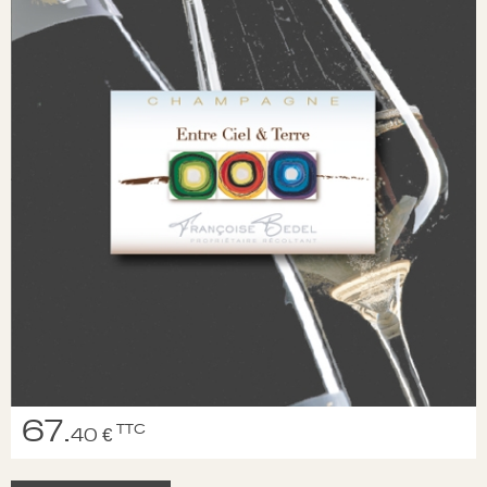
67.
TTC
40 €