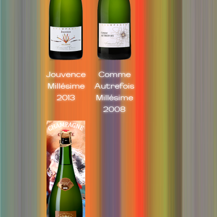
Jouvence
Comme
Millésime
Autrefois
2013
Millésime
2008