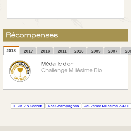
Récompenses
2018
2017
2016
2011
2010
2009
2007
20
Médaille d'or
Challenge Millésime Bio
< Dis 'Vin Secret'
Nos Champagnes
Jouvence Millésime 2013 >