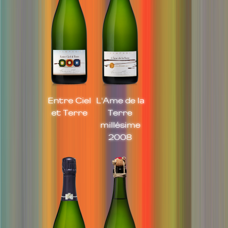
Entre Ciel
L'Ame de la
et Terre
Terre
millésime
2008