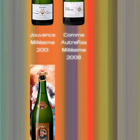
Jouvence
Comme
Millésime
Autrefois
2013
Millésime
2008