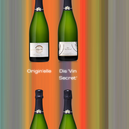
Origin'elle
Dis 'Vin
Secret'