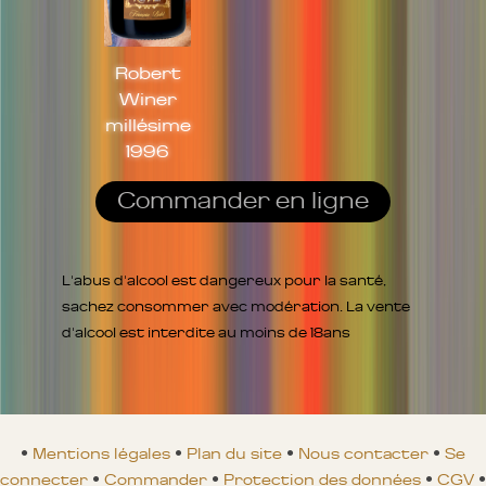
Robert
Winer
millésime
1996
Commander en ligne
L'abus d'alcool est dangereux pour la santé,
sachez consommer avec modération. La vente
d'alcool est interdite au moins de 18ans
•
Mentions légales
•
Plan du site
•
Nous contacter
•
Se
connecter
•
Commander
•
Protection des données
•
CGV
•