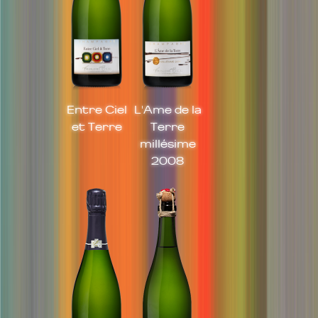
Entre Ciel
L'Ame de la
et Terre
Terre
millésime
2008