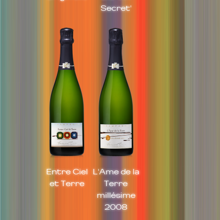
Secret'
Entre Ciel
L'Ame de la
et Terre
Terre
millésime
2008