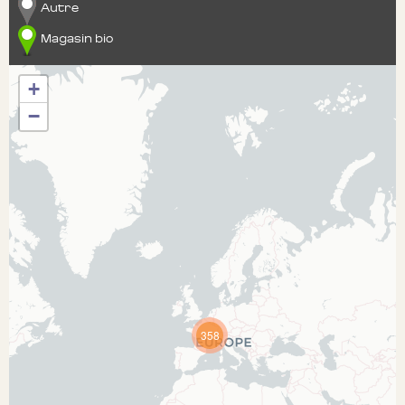
Autre
Magasin bio
+
−
358