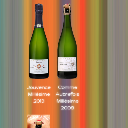
Jouvence
Comme
Millésime
Autrefois
2013
Millésime
2008