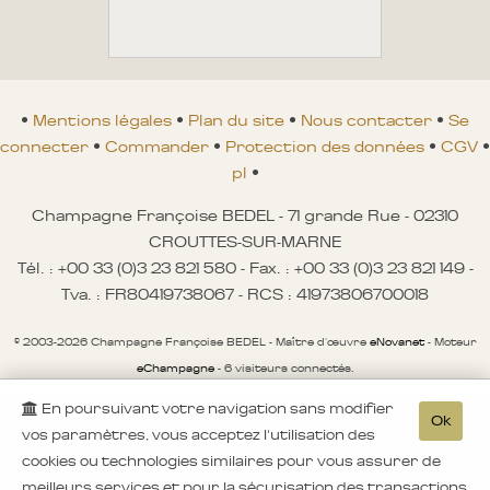
•
Mentions légales
•
Plan du site
•
Nous contacter
•
Se
connecter
•
Commander
•
Protection des données
•
CGV
•
pl
•
Champagne Françoise BEDEL - 71 grande Rue - 02310
CROUTTES-SUR-MARNE
Tél. : +00 33 (0)3 23 821 580 - Fax. : +00 33 (0)3 23 821 149 -
Tva. : FR80419738067 - RCS : 41973806700018
© 2003-2026 Champagne Françoise BEDEL - Maître d'œuvre
eNovanet
- Moteur
eChampagne
- 6 visiteurs connectés.
En poursuivant votre navigation sans modifier
Avertissement sécurité
Ok
vos paramètres, vous acceptez l'utilisation des
A aucun moment nous ne proposons des achats
cookies ou technologies similaires pour vous assurer de
de bons de réduction ou des remises
meilleurs services et pour la sécurisation des transactions