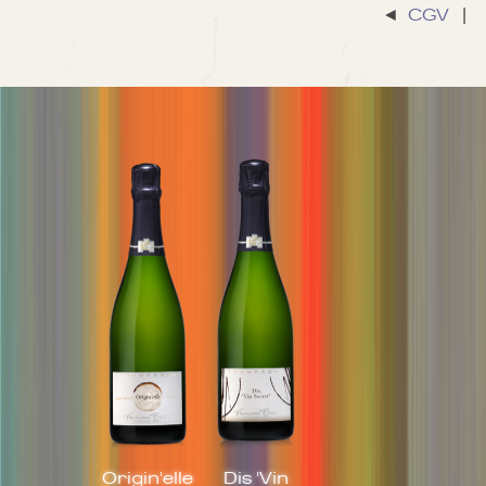
◄
CGV
|
Origin'elle
Dis 'Vin