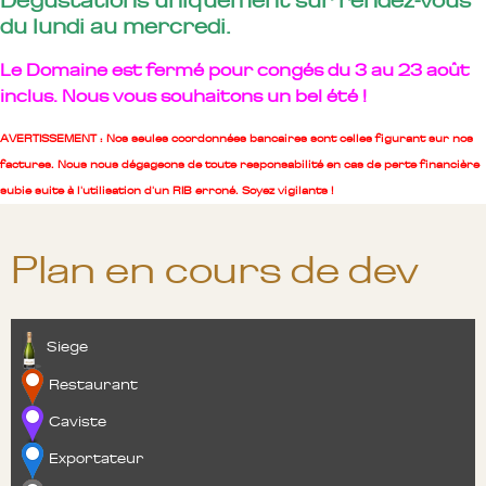
Dégustations uniquement sur rendez-vous
du lundi au mercredi.
Le Domaine est fermé pour congés du 3 au 23 août
inclus. Nous vous souhaitons un bel été !
AVERTISSEMENT : Nos seules coordonnées bancaires sont celles figurant sur nos
factures. Nous nous dégageons de toute responsabilité en cas de perte financière
subie suite à l'utilisation d'un RIB erroné. Soyez vigilants !
Plan en cours de dev
Siege
Restaurant
Caviste
Exportateur