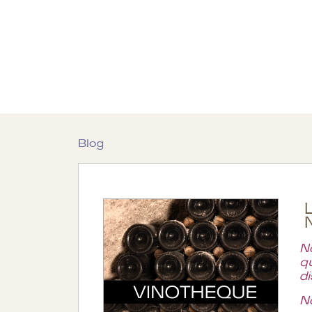
Blog
No
q
di
N