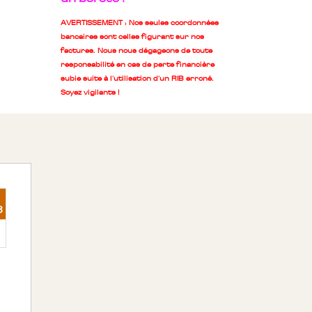
AVERTISSEMENT : Nos seules coordonnées
bancaires sont celles figurant sur nos
factures. Nous nous dégageons de toute
responsabilité en cas de perte financière
subie suite à l'utilisation d'un RIB erroné.
Soyez vigilants !
3