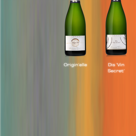
Origin'elle
Dis 'Vin
Secret'