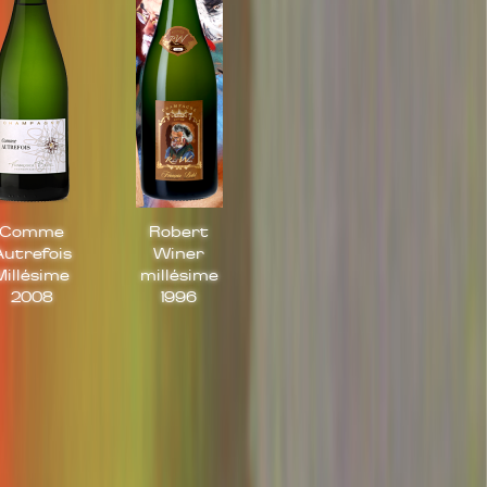
Comme
Robert
Autrefois
Winer
Millésime
millésime
2008
1996