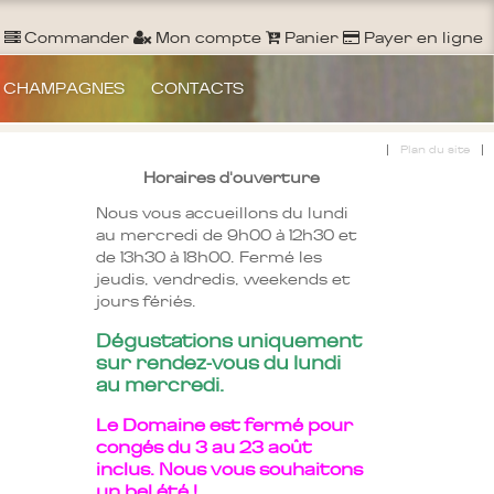
Commander
Mon compte
Panier
Payer en ligne
 CHAMPAGNES
CONTACTS
|
|
Plan du site
Horaires d'ouverture
Nous vous accueillons du lundi
au mercredi de 9h00 à 12h30 et
de 13h30 à 18h00. Fermé les
jeudis, vendredis, weekends et
jours fériés.
Dégustations uniquement
sur rendez-vous du lundi
au mercredi.
Le Domaine est fermé pour
congés du 3 au 23 août
inclus. Nous vous souhaitons
un bel été !