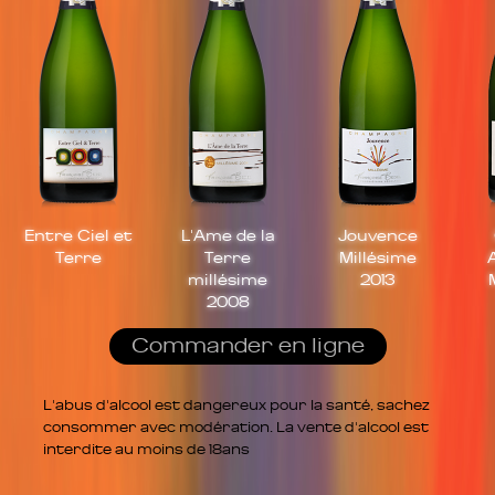
Entre Ciel et
L'Ame de la
Jouvence
Terre
Terre
Millésime
millésime
2013
2008
Commander en ligne
L'abus d'alcool est dangereux pour la santé, sachez
consommer avec modération. La vente d'alcool est
interdite au moins de 18ans