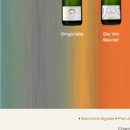
Origin'elle
Dis 'Vin
Secret'
•
Mentions légales
•
Plan d
Champ