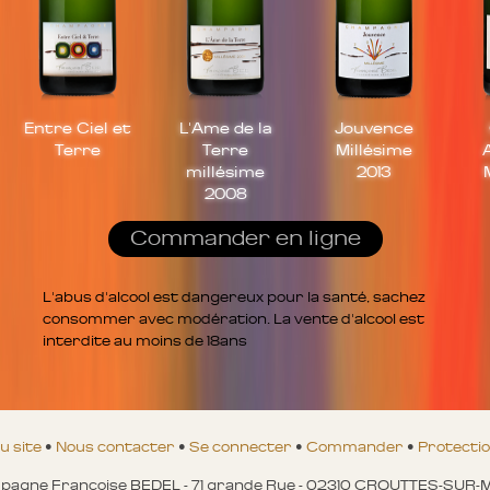
Entre Ciel et
L'Ame de la
Jouvence
Terre
Terre
Millésime
millésime
2013
2008
Commander en ligne
L'abus d'alcool est dangereux pour la santé, sachez
consommer avec modération. La vente d'alcool est
interdite au moins de 18ans
u site
•
Nous contacter
•
Se connecter
•
Commander
•
Protecti
agne Françoise BEDEL - 71 grande Rue - 02310 CROUTTES-SUR