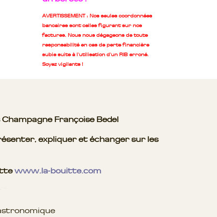
AVERTISSEMENT : Nos seules coordonnées
bancaires sont celles figurant sur nos
factures. Nous nous dégageons de toute
responsabilité en cas de perte financière
subie suite à l'utilisation d'un RIB erroné.
Soyez vigilants !
es Champagne Françoise Bedel
ésenter, expliquer et échanger sur les
itte
www.la-bouitte.com
astronomique