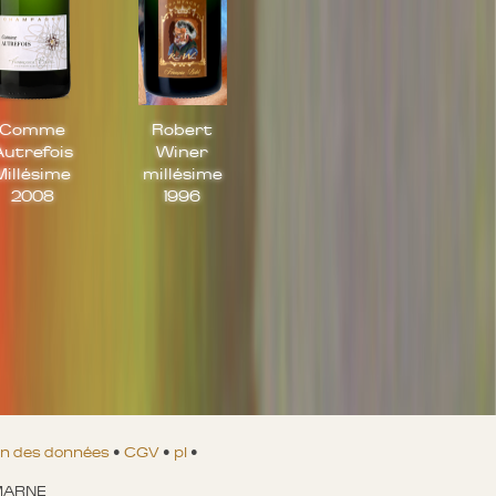
Comme
Robert
Autrefois
Winer
Millésime
millésime
2008
1996
on des données
•
CGV
•
pl
•
-MARNE