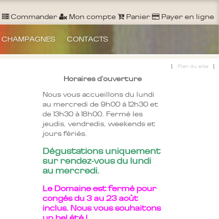
Ouvrir un Compte
S'identifier
Commander
Commander
Mon compte
Panier
Payer en ligne
 CHAMPAGNES
CONTACTS
|
|
Plan du site
Horaires d'ouverture
Nous vous accueillons du lundi
au mercredi de 9h00 à 12h30 et
de 13h30 à 18h00. Fermé les
jeudis, vendredis, weekends et
jours fériés.
Dégustations uniquement
sur rendez-vous du lundi
au mercredi.
Le Domaine est fermé pour
congés du 3 au 23 août
inclus. Nous vous souhaitons
un bel été !