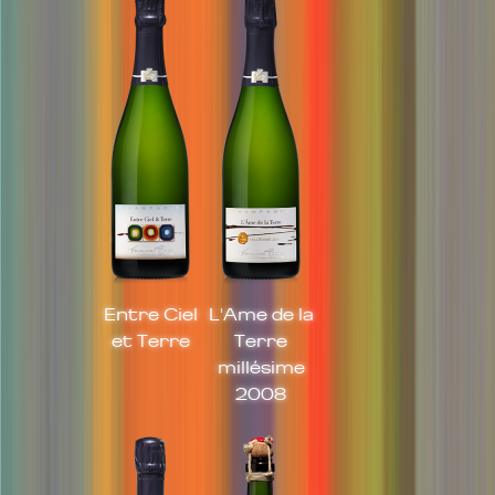
Entre Ciel
L'Ame de la
et Terre
Terre
millésime
2008