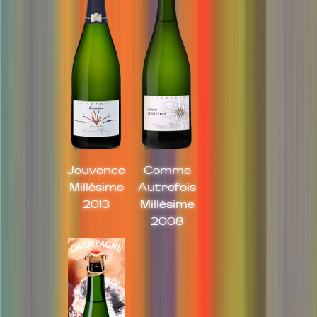
Jouvence
Comme
Millésime
Autrefois
2013
Millésime
2008