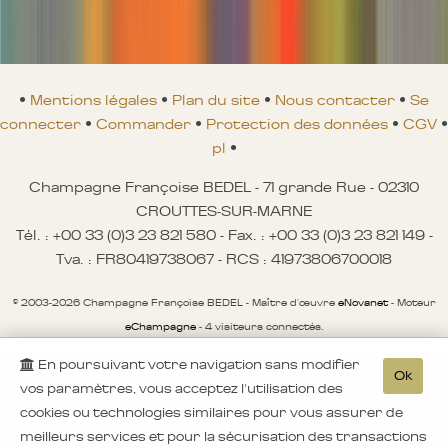
•
Mentions légales
•
Plan du site
•
Nous contacter
•
Se
connecter
•
Commander
•
Protection des données
•
CGV
•
pl
•
Champagne Françoise BEDEL - 71 grande Rue - 02310
CROUTTES-SUR-MARNE
Tél. : +00 33 (0)3 23 821 580 - Fax. : +00 33 (0)3 23 821 149 -
Tva. : FR80419738067 - RCS : 41973806700018
© 2003-2026 Champagne Françoise BEDEL - Maître d'œuvre
eNovanet
- Moteur
eChampagne
- 4 visiteurs connectés.
En poursuivant votre navigation sans modifier
Avertissement sécurité
Ok
vos paramètres, vous acceptez l'utilisation des
A aucun moment nous ne proposons des achats
cookies ou technologies similaires pour vous assurer de
de bons de réduction ou des remises
meilleurs services et pour la sécurisation des transactions
exceptionnelles par mail, ni même de nouvelles