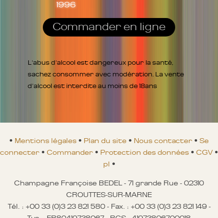
1996
Commander en ligne
L'abus d'alcool est dangereux pour la santé,
sachez consommer avec modération. La vente
d'alcool est interdite au moins de 18ans
•
Mentions légales
•
Plan du site
•
Nous contacter
•
Se
connecter
•
Commander
•
Protection des données
•
CGV
•
pl
•
Champagne Françoise BEDEL - 71 grande Rue - 02310
CROUTTES-SUR-MARNE
Tél. : +00 33 (0)3 23 821 580 - Fax. : +00 33 (0)3 23 821 149 -
Tva. : FR80419738067 - RCS : 41973806700018