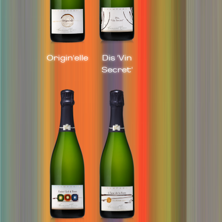
Origin'elle
Dis 'Vin
Secret'