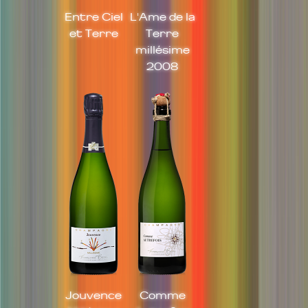
Entre Ciel
L'Ame de la
et Terre
Terre
millésime
2008
Jouvence
Comme