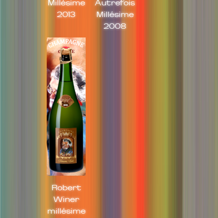
Millésime
Autrefois
2013
Millésime
2008
Robert
Winer
millésime