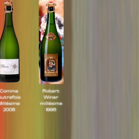
Comme
Robert
Autrefois
Winer
Millésime
millésime
2008
1996