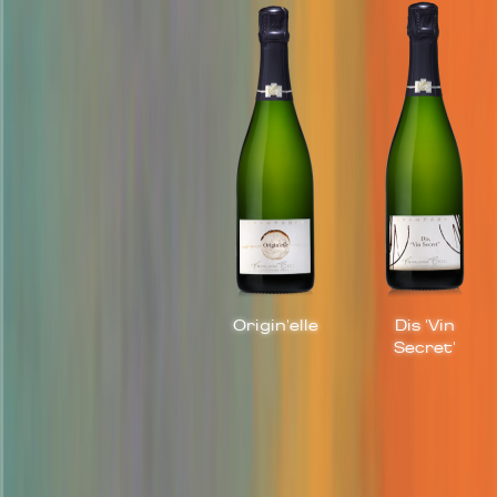
Origin'elle
Dis 'Vin
Secret'