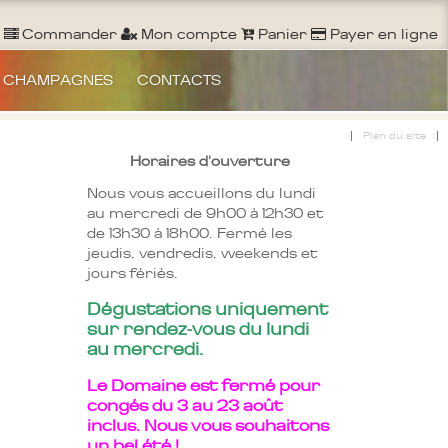
Ouvrir un Compte
S'identifier
Commander
Commander
Mon compte
Panier
Payer en ligne
 CHAMPAGNES
CONTACTS
|
|
Plan du site
Horaires d'ouverture
Nous vous accueillons du lundi
au mercredi de 9h00 à 12h30 et
de 13h30 à 18h00. Fermé les
jeudis, vendredis, weekends et
jours fériés.
Dégustations uniquement
sur rendez-vous du lundi
au mercredi.
Le Domaine est fermé pour
congés du 3 au 23 août
inclus. Nous vous souhaitons
un bel été !