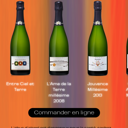
Entre Ciel et
L'Ame de la
Jouvence
Terre
Terre
Millésime
millésime
2013
2008
Commander en ligne
L'abus d'alcool est dangereux pour la santé, sachez