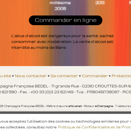
millésime
2013
2008
Commander en ligne
L'abus d'alcool est dangereux pour la santé, sachez
consommer avec modération. La vente d'alcool est
interdite au moins de 18ans
u site
•
Nous contacter
•
Se connecter
•
Commander
•
Protecti
agne Françoise BEDEL - 71 grande Rue - 02310 CROUTTES-SUR
23 821 580 - Fax. : +00 33 (0)3 23 821 149 - Tva. : FR80419738067 - 
26 Champagne Françoise BEDEL - Maître d'œuvre
eNovanet
- Moteur
eChampagne
- 7 visiteurs
Avertissement sécurité
us acceptez l'utilisation des cookies ou technologies similaires pour 
 bons de réduction ou des remises exceptionnelles par ma
ées collectées, consultez notre
Politique de Confidentialité et de Pro
ants et ne répondez pas à ces messages. Merci de votre co