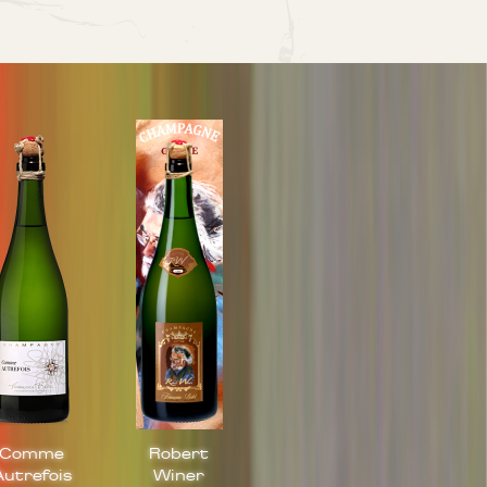
Comme
Robert
Autrefois
Winer