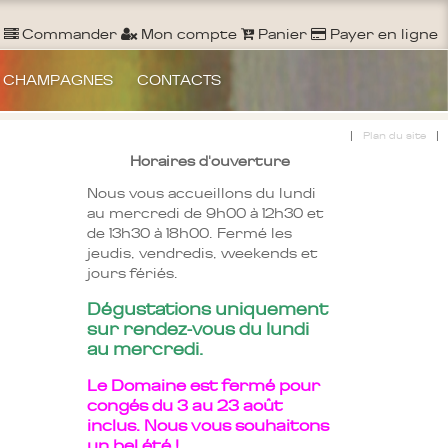
Ouvrir un Compte
S'identifier
Commander
Commander
Mon compte
Panier
Payer en ligne
 CHAMPAGNES
CONTACTS
|
|
Plan du site
Horaires d'ouverture
Nous vous accueillons du lundi
au mercredi de 9h00 à 12h30 et
de 13h30 à 18h00. Fermé les
jeudis, vendredis, weekends et
jours fériés.
Dégustations uniquement
sur rendez-vous du lundi
au mercredi.
Le Domaine est fermé pour
congés du 3 au 23 août
inclus. Nous vous souhaitons
un bel été !