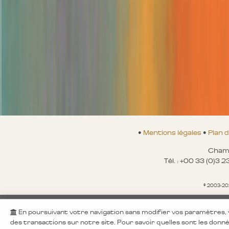
•
Mentions légales
•
Plan d
Champ
Tél. : +00 33 (0)3 
© 2003-20
En poursuivant votre navigation sans modifier vos paramètres, vo
A aucun moment nous ne proposons des achats de
des transactions sur notre site. Pour savoir quelles sont les donn
Soyez vigil