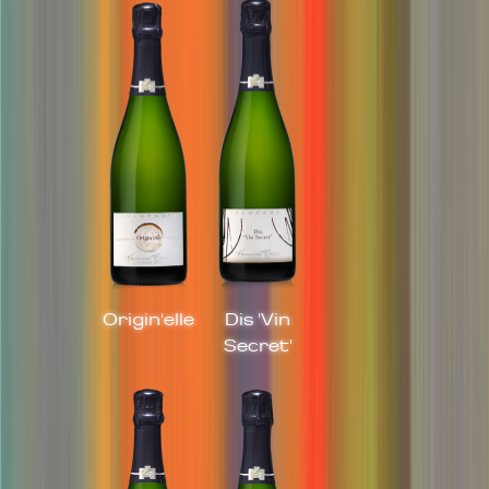
Origin'elle
Dis 'Vin
Secret'