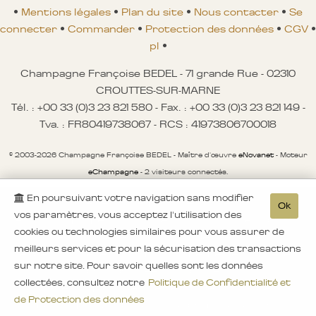
•
Mentions légales
•
Plan du site
•
Nous contacter
•
Se
connecter
•
Commander
•
Protection des données
•
CGV
•
pl
•
Champagne Françoise BEDEL - 71 grande Rue - 02310
CROUTTES-SUR-MARNE
Tél. : +00 33 (0)3 23 821 580 - Fax. : +00 33 (0)3 23 821 149 -
Tva. : FR80419738067 - RCS : 41973806700018
© 2003-2026 Champagne Françoise BEDEL - Maître d'œuvre
eNovanet
- Moteur
eChampagne
- 2 visiteurs connectés.
En poursuivant votre navigation sans modifier
Avertissement sécurité
Ok
vos paramètres, vous acceptez l'utilisation des
A aucun moment nous ne proposons des achats
cookies ou technologies similaires pour vous assurer de
de bons de réduction ou des remises
meilleurs services et pour la sécurisation des transactions
exceptionnelles par mail, ni même de nouvelles
sur notre site. Pour savoir quelles sont les données
coordonnées bancaires.
collectées, consultez notre
Politique de Confidentialité et
Soyez vigilants et ne répondez pas à ces
de Protection des données
messages. Merci de votre compréhension.