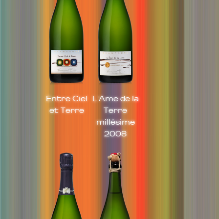
Entre Ciel
L'Ame de la
et Terre
Terre
millésime
2008