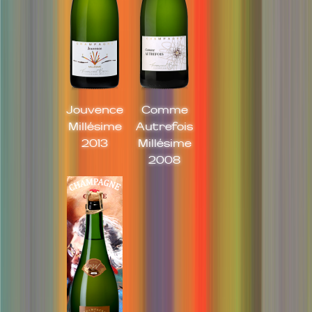
Jouvence
Comme
Millésime
Autrefois
2013
Millésime
2008