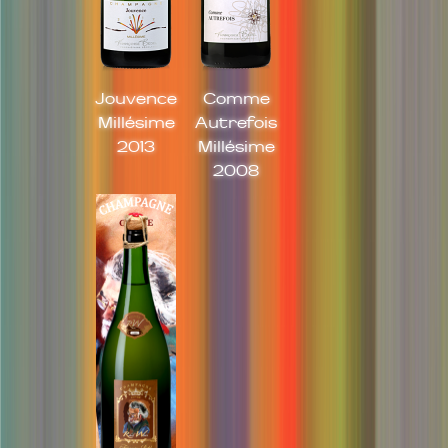
Jouvence
Comme
Millésime
Autrefois
2013
Millésime
2008