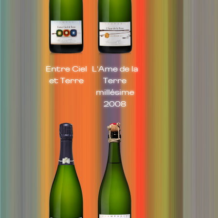
Entre Ciel
L'Ame de la
et Terre
Terre
millésime
2008