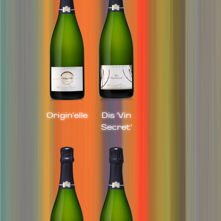
Origin'elle
Dis 'Vin
Secret'