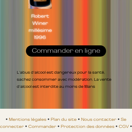
Robert
Winer
millésime
1996
Commander en ligne
L'abus d'alcool est dangereux pour la santé,
sachez consommer avec modération. La vente
d'alcool est interdite au moins de 18ans
•
Mentions légales
•
Plan du site
•
Nous contacter
•
Se
connecter
•
Commander
•
Protection des données
•
CGV
•