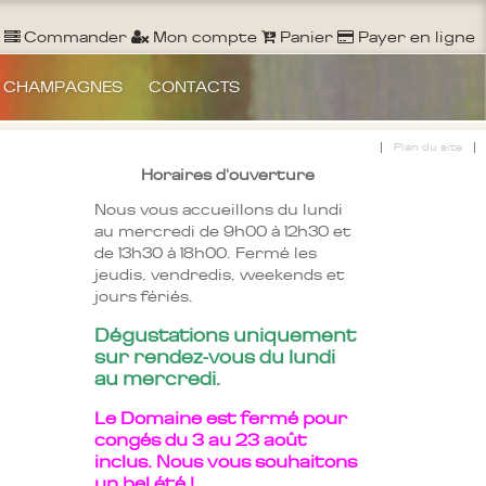
Ouvrir un Compte
S'identifier
Commander
Commander
Mon compte
Panier
Payer en ligne
 CHAMPAGNES
CONTACTS
|
|
Plan du site
Horaires d'ouverture
Nous vous accueillons du lundi
au mercredi de 9h00 à 12h30 et
de 13h30 à 18h00. Fermé les
jeudis, vendredis, weekends et
jours fériés.
Dégustations uniquement
sur rendez-vous du lundi
au mercredi.
Le Domaine est fermé pour
congés du 3 au 23 août
inclus. Nous vous souhaitons
un bel été !