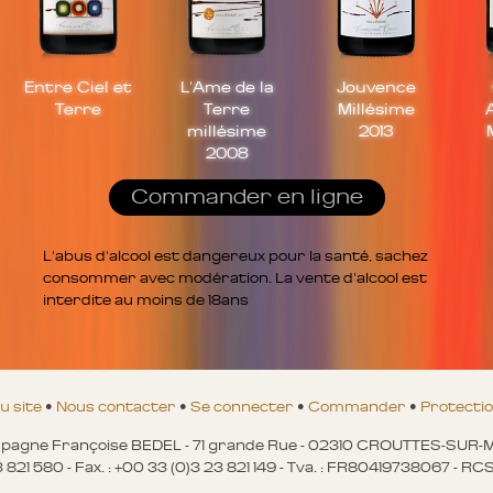
Entre Ciel et
L'Ame de la
Jouvence
Terre
Terre
Millésime
millésime
2013
2008
Commander en ligne
L'abus d'alcool est dangereux pour la santé, sachez
consommer avec modération. La vente d'alcool est
interdite au moins de 18ans
u site
•
Nous contacter
•
Se connecter
•
Commander
•
Protecti
agne Françoise BEDEL - 71 grande Rue - 02310 CROUTTES-SUR
23 821 580 - Fax. : +00 33 (0)3 23 821 149 - Tva. : FR80419738067 - 