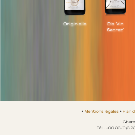
Origin'elle
Dis 'Vin
Secret'
•
Mentions légales
•
Plan d
Champ
Tél. : +00 33 (0)3 