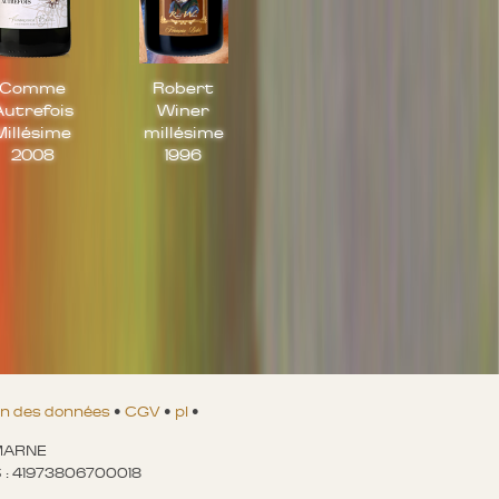
Comme
Robert
Autrefois
Winer
Millésime
millésime
2008
1996
on des données
•
CGV
•
pl
•
-MARNE
RCS : 41973806700018