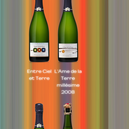
Entre Ciel
L'Ame de la
et Terre
Terre
millésime
2008