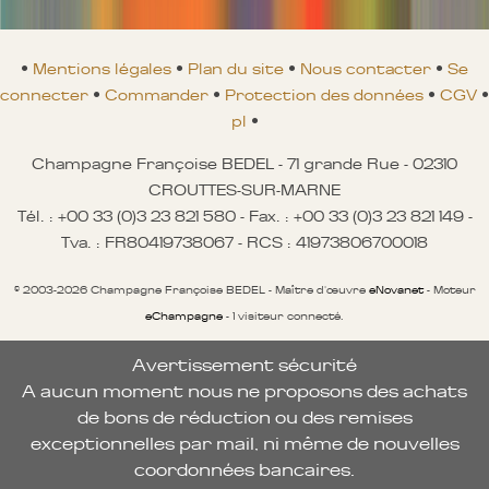
•
Mentions légales
•
Plan du site
•
Nous contacter
•
Se
connecter
•
Commander
•
Protection des données
•
CGV
•
pl
•
Champagne Françoise BEDEL - 71 grande Rue - 02310
CROUTTES-SUR-MARNE
Tél. : +00 33 (0)3 23 821 580 - Fax. : +00 33 (0)3 23 821 149 -
Tva. : FR80419738067 - RCS : 41973806700018
© 2003-2026 Champagne Françoise BEDEL - Maître d'œuvre
eNovanet
- Moteur
eChampagne
- 1 visiteur connecté.
Avertissement sécurité
A aucun moment nous ne proposons des achats
de bons de réduction ou des remises
exceptionnelles par mail, ni même de nouvelles
coordonnées bancaires.