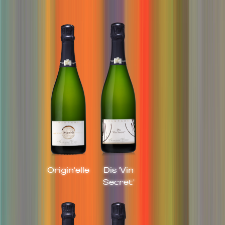
Origin'elle
Dis 'Vin
Secret'