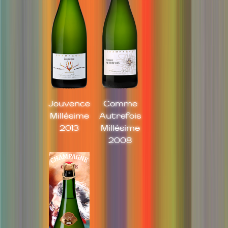
Jouvence
Comme
Millésime
Autrefois
2013
Millésime
2008