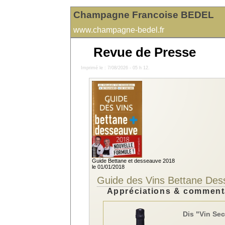
Champagne Francoise BEDEL
www.champagne-bedel.fr
Revue de Presse
Imprimé le : 7/08/2026 - 05 h 12.
Guide Bettane et desseauve 2018
le 01/01/2018
Guide des Vins Bettane De
Appréciations & comment
Dis "Vin Sec