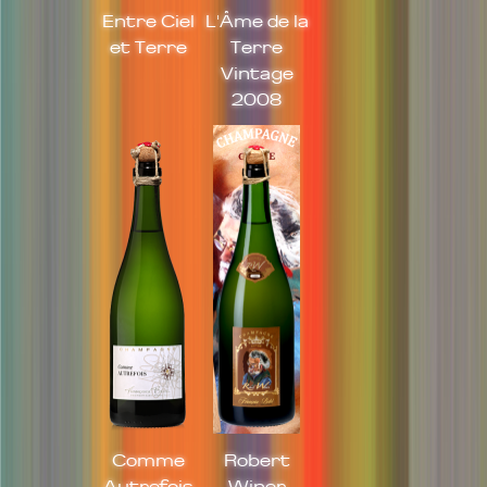
Entre Ciel
L'Âme de la
et Terre
Terre
Vintage
2008
Comme
Robert
Autrefois
Winer