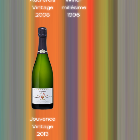
Vintage
millésime
2008
1996
Jouvence
Vintage
2013