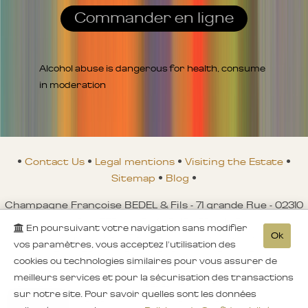
Commander en ligne
Alcohol abuse is dangerous for health, consume
in moderation
•
Contact Us
•
Legal mentions
•
Visiting the Estate
•
Sitemap
•
Blog
•
Champagne Françoise BEDEL & Fils - 71 grande Rue - 02310
CROUTTES-SUR-MARNE - FRANCE
En poursuivant votre navigation sans modifier
Ok
Tél. : +00 33 (0)3 23 821 580 - Fax. : +00 33 (0)3 23 821 149 -
vos paramètres, vous acceptez l'utilisation des
Tva. : FR80419738067 - RCS : 419738067
cookies ou technologies similaires pour vous assurer de
meilleurs services et pour la sécurisation des transactions
© 2003-2026 Champagne Françoise BEDEL & Fils - Maître d'œuvre
eNovanet
-
sur notre site. Pour savoir quelles sont les données
Moteur
eChampagne
- 3 visiteurs connectés.